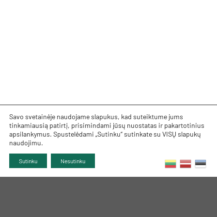
Savo svetainėje naudojame slapukus, kad suteiktume jums
tinkamiausią patirtį, prisimindami jūsų nuostatas ir pakartotinius
apsilankymus. Spustelėdami „Sutinku“ sutinkate su VISŲ slapukų
naudojimu.
Sutinku
Nesutinku