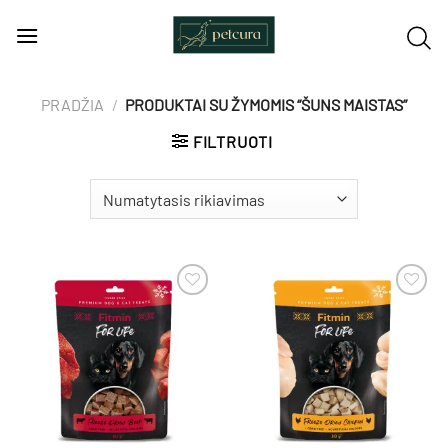
Skip
to
content
PRADŽIA
/
PRODUKTAI SU ŽYMOMIS “ŠUNS MAISTAS”
FILTRUOTI
Pamėgti
Pamėgti
produktą
produktą