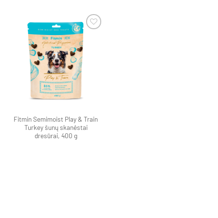
Pamėgti
produktą
Fitmin Semimoist Play & Train
Turkey šunų skanėstai
dresūrai, 400 g