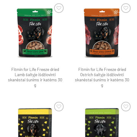
Pamėgti
Pamėgti
produktą
produktą
Fitmin for Life Freeze dried
Fitmin for Life Freeze dried
Lamb šaltyje išdžiovinti
Ostrich šaltyje išdžiovinti
skanėstai šunims ir katėms 30
skanėstai šunims ir katėms 30
g
g
Pamėgti
Pamėgti
produktą
produktą