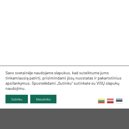
Savo svetainėje naudojame slapukus, kad suteiktume jums
tinkamiausią patirtį, prisimindami jūsų nuostatas ir pakartotinius
apsilankymus. Spustelėdami „Sutinku“ sutinkate su VISŲ slapukų
naudojimu.
Sutinku
Nesutinku