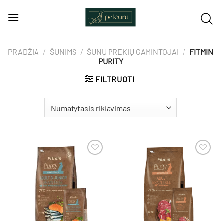
Skip
to
content
PRADŽIA
/
ŠUNIMS
/
ŠUNŲ PREKIŲ GAMINTOJAI
/
FITMIN
PURITY
FILTRUOTI
Pamėgti
Pamėgti
produktą
produktą