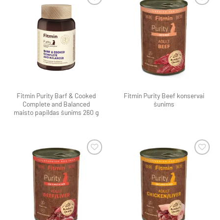
Pamėgti
Pamėgti
produktą
produktą
Fitmin Purity Barf & Cooked
Fitmin Purity Beef konservai
Complete and Balanced
šunims
maisto papildas šunims 260 g
Pamėgti
Pamėgti
produktą
produktą