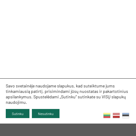
Savo svetainėje naudojame slapukus, kad suteiktume jums
tinkamiausią patirtį, prisimindami jūsų nuostatas ir pakartotinius
apsilankymus. Spustelėdami „Sutinku“ sutinkate su VISŲ slapukų
naudojimu.
Sutinku
Nesutinku