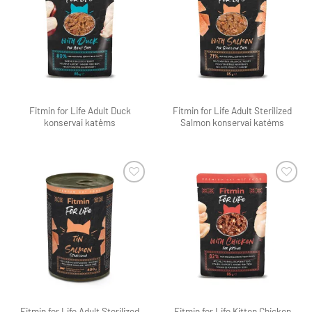
Pamėgti
Pamėgti
produktą
produktą
Fitmin for Life Adult Duck
Fitmin for Life Adult Sterilized
konservai katėms
Salmon konservai katėms
Pamėgti
Pamėgti
produktą
produktą
Fitmin for Life Adult Sterilized
Fitmin for Life Kitten Chicken