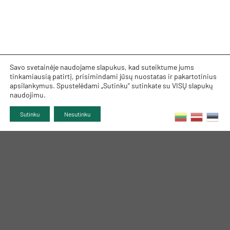
Savo svetainėje naudojame slapukus, kad suteiktume jums
tinkamiausią patirtį, prisimindami jūsų nuostatas ir pakartotinius
apsilankymus. Spustelėdami „Sutinku“ sutinkate su VISŲ slapukų
naudojimu.
Sutinku
Nesutinku