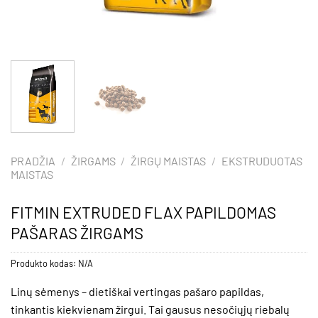
PRADŽIA
/
ŽIRGAMS
/
ŽIRGŲ MAISTAS
/
EKSTRUDUOTAS
MAISTAS
FITMIN EXTRUDED FLAX PAPILDOMAS
PAŠARAS ŽIRGAMS
Produkto kodas:
N/A
Linų sėmenys – dietiškai vertingas pašaro papildas,
tinkantis kiekvienam žirgui. Tai gausus nesočiųjų riebalų