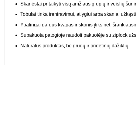
Skanėstai pritaikyti visų amžiaus grupių ir veislių šun
Tobulai tinka treniravimui, atlygiui arba skaniai užkąsti
Ypatingai gardus kvapas ir skonis įtiks net išrankia
Supakuota patogioje naudoti pakuotėje su ziplock užseg
Natūralus produktas, be grūdų ir pridėtinių dažiklių.