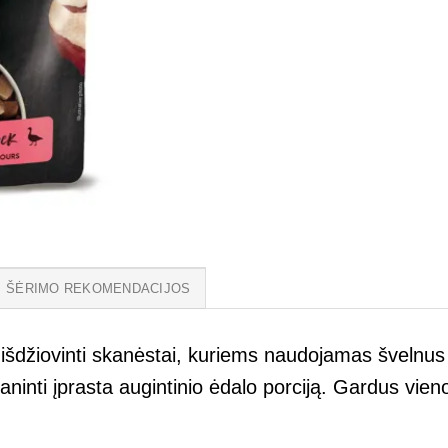
ŠĖRIMO REKOMENDACIJOS
je išdžiovinti skanėstai, kuriems naudojamas švelnu
inti įprasta augintinio ėdalo porciją. Gardus vieno