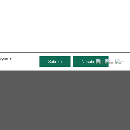
nkymus.
Sutinku
Nesutinku