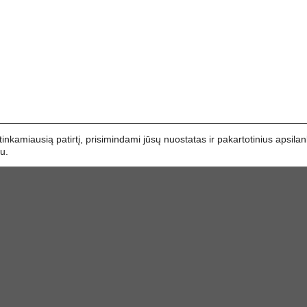
kamiausią patirtį, prisimindami jūsų nuostatas ir pakartotinius apsila
u.