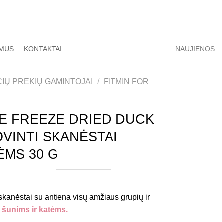
 MUS
KONTAKTAI
NAUJIENOS
IŲ PREKIŲ GAMINTOJAI
/
FITMIN FOR
FE FREEZE DRIED DUCK
OVINTI SKANĖSTAI
ĖMS 30 G
 skanėstai su antiena visų amžiaus grupių ir
 šunims ir katėms.