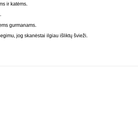
ims ir katėms.
.
usiems gurmanams.
imu, jog skanėstai ilgiau išliktų švieži.