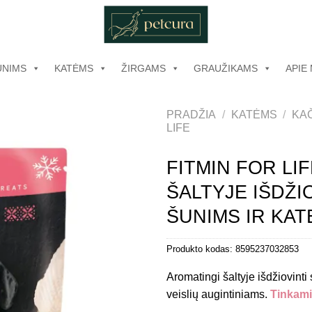
UNIMS
KATĖMS
ŽIRGAMS
GRAUŽIKAMS
APIE
PRADŽIA
/
KATĖMS
/
KAČ
LIFE
FITMIN FOR LI
ŠALTYJE IŠDŽI
ŠUNIMS IR KAT
Produkto kodas:
8595237032853
Aromatingi šaltyje išdžiovinti
veislių augintiniams.
Tinkami