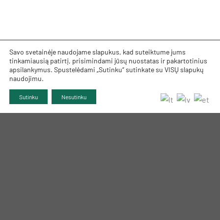
Savo svetainėje naudojame slapukus, kad suteiktume jums
tinkamiausią patirtį, prisimindami jūsų nuostatas ir pakartotinius
apsilankymus. Spustelėdami „Sutinku“ sutinkate su VISŲ slapukų
naudojimu.
Sutinku
Nesutinku
TRUMPAI APIE MUS
INFORMACIJA