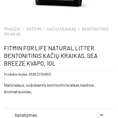
PRADŽIA
/
KATĖMS
/
KAČIŲ KRAIKAS
/
BENTONITINIS
KRAIKAS
FITMIN FOR LIFE NATURAL LITTER
BENTONITINIS KAČIŲ KRAIKAS, SEA
BREEZE KVAPO, 10L
Produkto kodas:
8595237041831
Natūralaus, sušokantis bentonito kraikas katėms.
Aromatizuotas.
Aprašymas