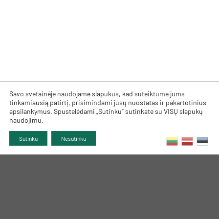
Savo svetainėje naudojame slapukus, kad suteiktume jums
tinkamiausią patirtį, prisimindami jūsų nuostatas ir pakartotinius
apsilankymus. Spustelėdami „Sutinku“ sutinkate su VISŲ slapukų
naudojimu.
Sutinku
Nesutinku