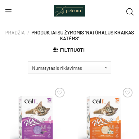
Skip
to
content
PRADŽIA
/
PRODUKTAI SU ŽYMOMIS “NATŪRALUS KRAIKAS
KATĖMS”
FILTRUOTI
Pamėgti
Pamėgti
produktą
produktą