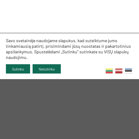
Savo svetainėje naudojame slapukus, kad suteiktume jums
tinkamiausią patirtį, prisimindami jūsų nuostatas ir pakartotinius
apsilankymus. Spustelėdami „Sutinku“ sutinkate su VISŲ slapukų
naudojimu.
Sutinku
Nesutinku