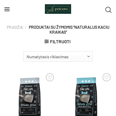
Skip
to
content
PRADŽIA
/
PRODUKTAI SU ŽYMOMIS “NATURALUS KACIU
KRAIKAS”
FILTRUOTI
Pamėgti
Pamėgti
produktą
produktą