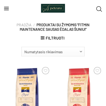
Skip
to
content
PRADŽIA
/
PRODUKTAI SU ŽYMOMIS “FITMIN
MAINTENANCE SAUSAS ĖDALAS ŠUNIUI”
FILTRUOTI
Pamėgti
Pamėgti
produktą
produktą