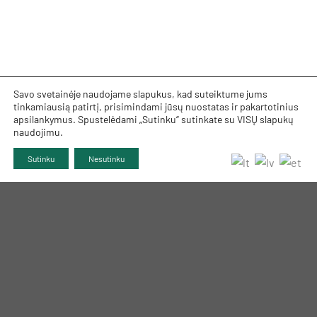
Savo svetainėje naudojame slapukus, kad suteiktume jums
tinkamiausią patirtį, prisimindami jūsų nuostatas ir pakartotinius
apsilankymus. Spustelėdami „Sutinku“ sutinkate su VISŲ slapukų
naudojimu.
Sutinku
Nesutinku
TRUMPAI APIE MUS
INFORMACIJA