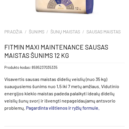
PRADŽIA
/
ŠUNIMS
/
ŠUNŲ MAISTAS
/
SAUSAS MAISTAS
FITMIN MAXI MAINTENANCE SAUSAS
MAISTAS ŠUNIMS 12 KG
Produkto kodas:
8595237035335
Visavertis sausas maistas didelių veislių (nuo 35 kg)
suaugusiems šunims nuo 1,5 iki 7 metų amžiaus. Vidutinio
energijos kiekio maistas padeda palaikyti idealų didelių
veislių šunų svorį ir išvengti nepageidaujamų antsvorio
problemų.
Pagardinta vištienos ir ryžių formule.