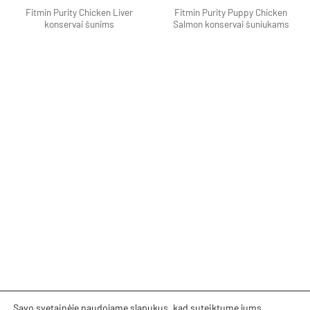
Fitmin Purity Chicken Liver
Fitmin Purity Puppy Chicken
konservai šunims
Salmon konservai šuniukams
Savo svetainėje naudojame slapukus, kad suteiktume jums