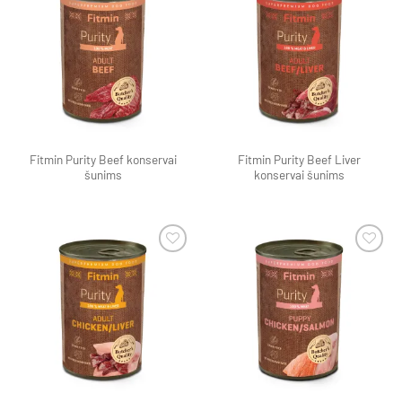
Pamėgti
Pamėgti
produktą
produktą
Fitmin Purity Beef konservai
Fitmin Purity Beef Liver
šunims
konservai šunims
Pamėgti
Pamėgti
produktą
produktą