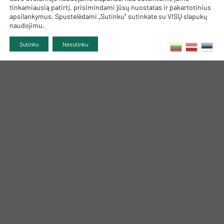
tinkamiausią patirtį, prisimindami jūsų nuostatas ir pakartotinius
apsilankymus. Spustelėdami „Sutinku“ sutinkate su VISŲ slapukų
naudojimu.
Sutinku
Nesutinku
TRUMPAI APIE MUS