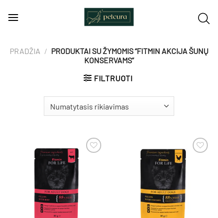
Skip
to
content
PRADŽIA
/
PRODUKTAI SU ŽYMOMIS “FITMIN AKCIJA ŠUNŲ
KONSERVAMS”
FILTRUOTI
Pamėgti
Pamėgti
produktą
produktą