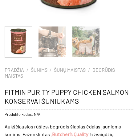
PRADŽIA
/
ŠUNIMS
/
ŠUNŲ MAISTAS
/
BEGRŪDIS
MAISTAS
FITMIN PURITY PUPPY CHICKEN SALMON
KONSERVAI ŠUNIUKAMS
Produkto kodas:
N/A
Aukščiausios rūšies, begrūdis šlapias ėdalas jauniems
šunims. Paženklintas
„
Butcher’s Quality
”
5 žvaigdžių