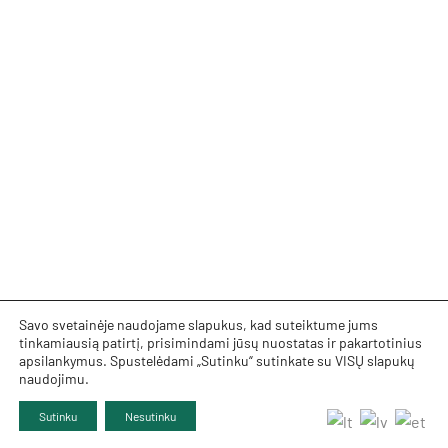
Savo svetainėje naudojame slapukus, kad suteiktume jums
tinkamiausią patirtį, prisimindami jūsų nuostatas ir pakartotinius
apsilankymus. Spustelėdami „Sutinku“ sutinkate su VISŲ slapukų
naudojimu.
Sutinku
Nesutinku