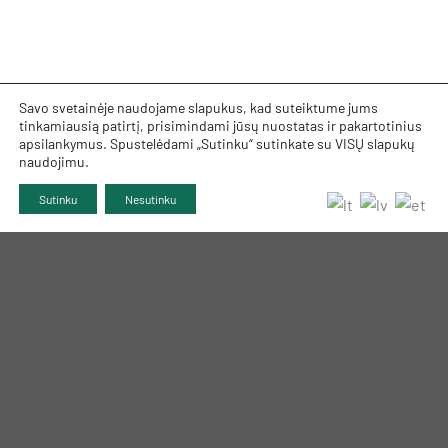
Savo svetainėje naudojame slapukus, kad suteiktume jums
tinkamiausią patirtį, prisimindami jūsų nuostatas ir pakartotinius
apsilankymus. Spustelėdami „Sutinku“ sutinkate su VISŲ slapukų
naudojimu.
Sutinku
Nesutinku
TRUMPAI APIE MUS
INFORMACIJA