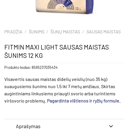
PRADŽIA
/
ŠUNIMS
/
ŠUNŲ MAISTAS
/
SAUSAS MAISTAS
FITMIN MAXI LIGHT SAUSAS MAISTAS
ŠUNIMS 12 KG
Produkto kodas:
8595237035434
Visavertis sausas maistas didelių veislių (nuo 35 kg)
suaugusiems šunims nuo 1,5 iki 7 metų amžiaus. Skirtas
augintiniams linkusiems priaugti svorio arba turintiems
viršsvorio problemų.
Pagardinta vištienos ir ryžių formule.
Aprašymas