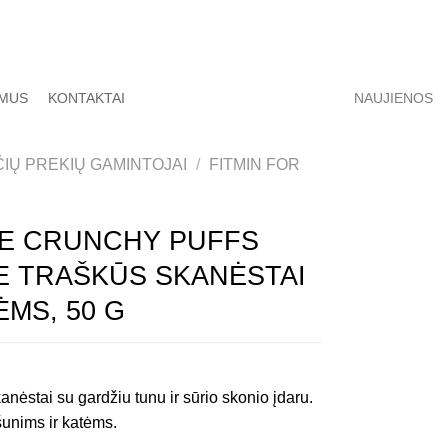
 MUS
KONTAKTAI
NAUJIENOS
IŲ PREKIŲ GAMINTOJAI
/
FITMIN FOR
IFE CRUNCHY PUFFS
E TRAŠKŪS SKANĖSTAI
ĖMS, 50 G
nėstai su gardžiu tunu ir sūrio skonio įdaru.
šunims ir katėms.