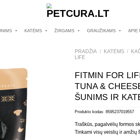
UNIMS
KATĖMS
ŽIRGAMS
GRAUŽIKAMS
APIE
PRADŽIA
/
KATĖMS
/
KAČ
LIFE
FITMIN FOR L
TUNA & CHEES
ŠUNIMS IR KAT
Produkto kodas:
8595237019557
Traškūs, pagalvėlių formos ska
Tinkami visų veislių ir amžių 