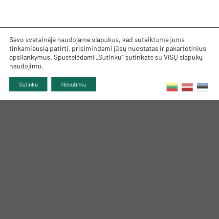
Savo svetainėje naudojame slapukus, kad suteiktume jums
tinkamiausią patirtį, prisimindami jūsų nuostatas ir pakartotinius
apsilankymus. Spustelėdami „Sutinku“ sutinkate su VISŲ slapukų
naudojimu.
Sutinku
Nesutinku
TRUMPAI APIE MUS
INFORMACIJA