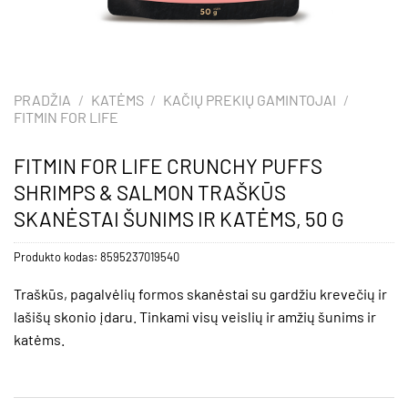
PRADŽIA
/
KATĖMS
/
KAČIŲ PREKIŲ GAMINTOJAI
/
FITMIN FOR LIFE
FITMIN FOR LIFE CRUNCHY PUFFS
SHRIMPS & SALMON TRAŠKŪS
SKANĖSTAI ŠUNIMS IR KATĖMS, 50 G
Produkto kodas:
8595237019540
Traškūs, pagalvėlių formos skanėstai su gardžiu krevečių ir
lašišų skonio įdaru. Tinkami visų veislių ir amžių šunims ir
katėms.