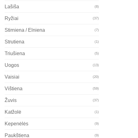
Lašiša
(8)
Ryžiai
(37)
Stirniena / Elniena
(7)
Strutiena
(1)
Triušiena
(5)
Uogos
(13)
Vaisiai
(20)
Vištiena
(59)
Žuvis
(37)
Katžolė
(1)
Kepenėlės
(9)
Paukštiena
(9)