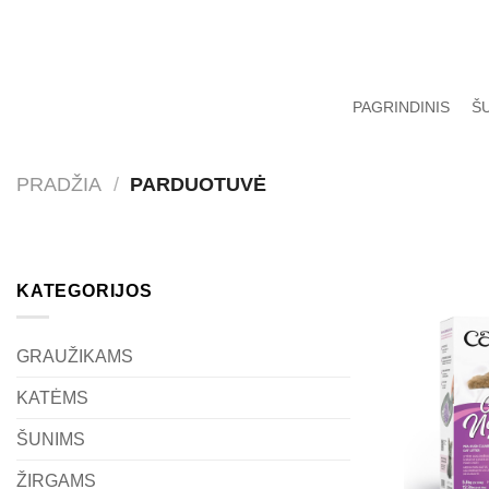
Skip
to
content
PAGRINDINIS
Š
PRADŽIA
/
PARDUOTUVĖ
KATEGORIJOS
GRAUŽIKAMS
KATĖMS
ŠUNIMS
ŽIRGAMS