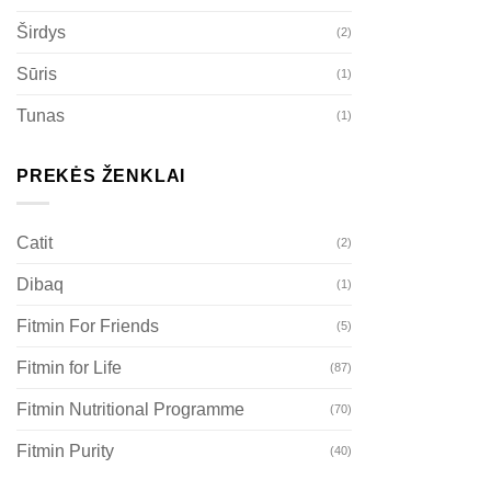
Širdys
(2)
Sūris
(1)
Tunas
(1)
PREKĖS ŽENKLAI
Catit
(2)
Dibaq
(1)
Fitmin For Friends
(5)
Fitmin for Life
(87)
Fitmin Nutritional Programme
(70)
Fitmin Purity
(40)