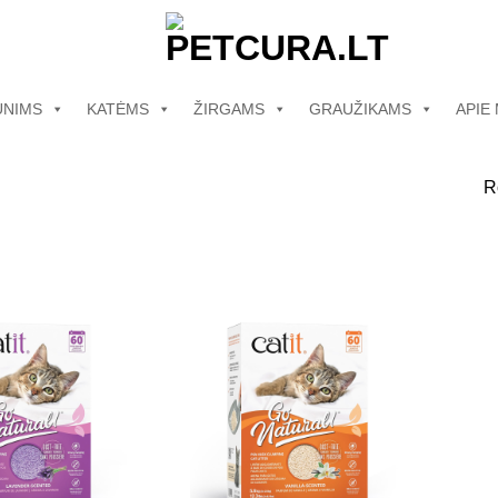
UNIMS
KATĖMS
ŽIRGAMS
GRAUŽIKAMS
APIE
R
Pamėgti
Pamėgti
produktą
produktą