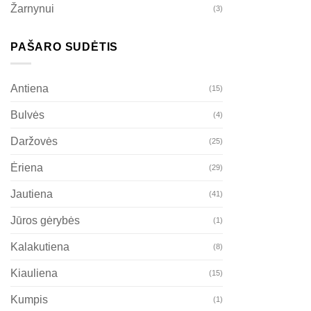
Žarnynui
(3)
PAŠARO SUDĖTIS
Antiena
(15)
Bulvės
(4)
Daržovės
(25)
Ėriena
(29)
Jautiena
(41)
Jūros gėrybės
(1)
Kalakutiena
(8)
Kiauliena
(15)
Kumpis
(1)