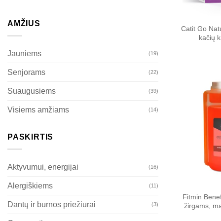
AMŽIUS
Catit Go Nat
kačių k
Jauniems
(19)
Senjorams
(22)
Suaugusiems
(39)
Visiems amžiams
(14)
PASKIRTIS
Aktyvumui, energijai
(16)
Alergiškiems
(11)
Fitmin Benefi
Dantų ir burnos priežiūrai
(3)
žirgams, ma