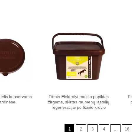
Pamėgti
Pamėgti
produktą
produktą
gtelis konservams
Fitmin Elektrolyt maisto papildas
Fi
ardinėse
žirgams, skirtas raumenų ląstelių
regeneracijai po fizinio krūvio
1
2
3
4
…
16