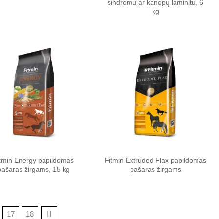
sindromu ar kanopų laminitu, 6
kg
Pamėgti
Pamėgti
produktą
produktą
tmin Energy papildomas
Fitmin Extruded Flax papildomas
pašaras žirgams, 15 kg
pašaras žirgams
17
18