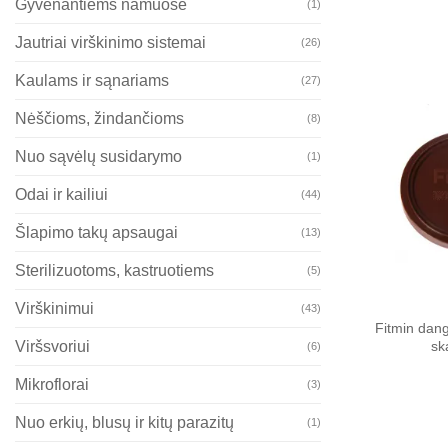
Gyvenantiems namuose
(1)
Jautriai virškinimo sistemai
(26)
Kaulams ir sąnariams
(27)
Nėščioms, žindančioms
(8)
Nuo sąvėlų susidarymo
(1)
Odai ir kailiui
(44)
Šlapimo takų apsaugai
(13)
Sterilizuotoms, kastruotiems
(5)
Virškinimui
(43)
Fitmin dan
Viršsvoriui
sk
(6)
Mikroflorai
(3)
Nuo erkių, blusų ir kitų parazitų
(1)