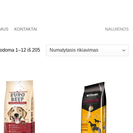
 MUS
KONTAKTAI
NAUJIENOS
odoma 1–12 iš 205
Pamėgti
Pamėgti
produktą
produktą