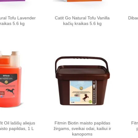
ural Tofu Lavender
Catit Go Natural Tofu Vanilla
Diba
raikas 5.6 kg
kačių kraikas 5.6 kg
Pamėgti
Pamėgti
produktą
produktą
t Oil lašišų aliejus
Fitmin Biotin maisto papildas
Fit
isto papildas, 1 L
žirgams, sveikai odai, kailiui ir
kanopoms