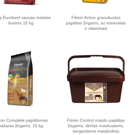
q Eurobeef sausas maistas
Fitmin Action granuliuotas
šunims 15 kg
papildas žirgams, su mineralais
ir vitaminais
Pamėgti
Pamėgti
produktą
produktą
min Complete papildomas
Fitmin Control maisto papildas
pašaras žirgams, 15 kg
žirgams, skirtas nutukusiems,
sergantiems metaboliniu