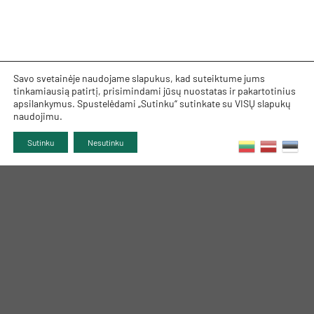
Savo svetainėje naudojame slapukus, kad suteiktume jums
tinkamiausią patirtį, prisimindami jūsų nuostatas ir pakartotinius
apsilankymus. Spustelėdami „Sutinku“ sutinkate su VISŲ slapukų
naudojimu.
Sutinku
Nesutinku