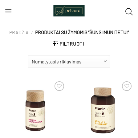
Skip
to
content
PRADŽIA
/
PRODUKTAI SU ŽYMOMIS “ŠUNS IMUNITETUI”
FILTRUOTI
Pamėgti
Pamėgti
produktą
produktą