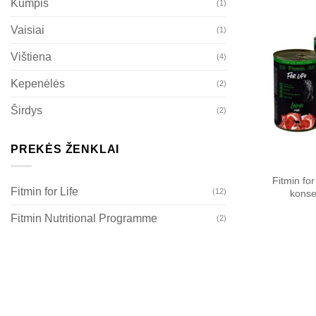
Kumpis
(1)
Vaisiai
(1)
Vištiena
(4)
Kepenėlės
(2)
Širdys
(2)
PREKĖS ŽENKLAI
Fitmin fo
Fitmin for Life
(12)
konse
Fitmin Nutritional Programme
(2)