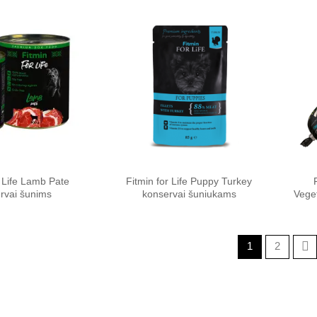
Pamėgti
Pamėgti
produktą
produktą
r Life Lamb Pate
Fitmin for Life Puppy Turkey
rvai šunims
konservai šuniukams
Vege
1
2