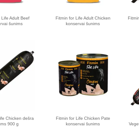
 Life Adult Beef
Fitmin for Life Adult Chicken
Fitmi
rvai šunims
konservai šunims
Pamėgti
Pamėgti
produktą
produktą
Life Chicken dešra
Fitmin for Life Chicken Pate
ims 900 g
konservai šunims
Vege