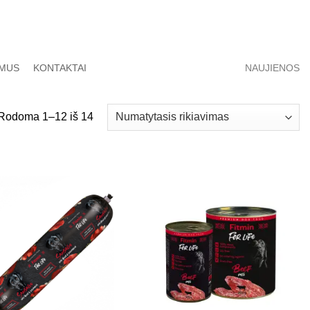
 MUS
KONTAKTAI
NAUJIENOS
Rodoma 1–12 iš 14
Pamėgti
Pamėgti
produktą
produktą