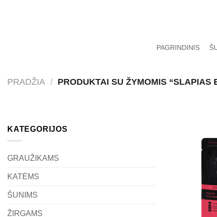
Skip
to
content
PAGRINDINIS
Š
PRADŽIA
/
PRODUKTAI SU ŽYMOMIS “SLAPIAS 
KATEGORIJOS
GRAUŽIKAMS
KATĖMS
ŠUNIMS
ŽIRGAMS