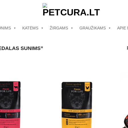
UNIMS
KATĖMS
ŽIRGAMS
GRAUŽIKAMS
APIE
EDALAS SUNIMS”
Pamėgti
Pamėgti
produktą
produktą