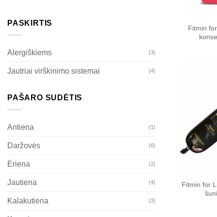
PASKIRTIS
Fitmin for
konse
Alergiškiems
(3)
Jautriai virškinimo sistemai
(4)
PAŠARO SUDĖTIS
Antiena
(1)
Daržovės
(6)
Ėriena
(2)
Jautiena
(4)
Fitmin for 
šun
Kalakutiena
(3)