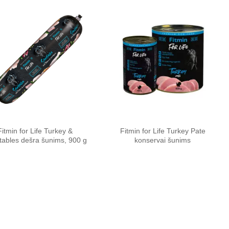
Pamėgti
Pamėgti
produktą
produktą
Fitmin for Life Turkey &
Fitmin for Life Turkey Pate
tables dešra šunims, 900 g
konservai šunims