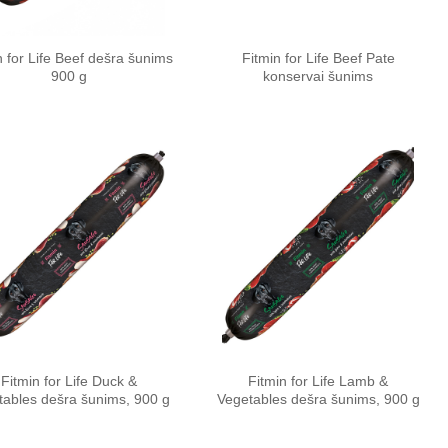
n for Life Beef dešra šunims
Fitmin for Life Beef Pate
900 g
konservai šunims
Pamėgti
Pamėgti
produktą
produktą
Fitmin for Life Duck &
Fitmin for Life Lamb &
tables dešra šunims, 900 g
Vegetables dešra šunims, 900 g