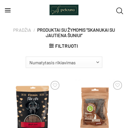
Skip
to
content
PRADŽIA
/
PRODUKTAI SU ŽYMOMIS “SKANUKAI SU
JAUTIENA ŠUNIUI”
FILTRUOTI
Pamėgti
Pamėgti
produktą
produktą