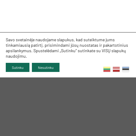
Savo svetainėje naudojame slapukus, kad suteiktume jums
tinkamiausią patirtį, prisimindami jūsų nuostatas ir pakartotinius
apsilankymus. Spustelėdami „Sutinku“ sutinkate su VISŲ slapukų
naudojimu.
Sutinku
Nesutinku