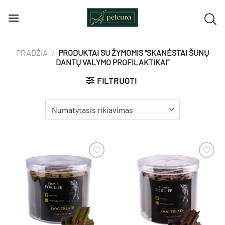
Skip
to
content
PRADŽIA
/
PRODUKTAI SU ŽYMOMIS “SKANĖSTAI ŠUNŲ
DANTŲ VALYMO PROFILAKTIKAI”
FILTRUOTI
Pamėgti
Pamėgti
produktą
produktą