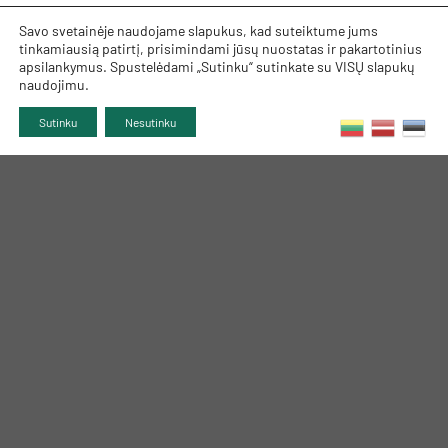
Savo svetainėje naudojame slapukus, kad suteiktume jums
tinkamiausią patirtį, prisimindami jūsų nuostatas ir pakartotinius
apsilankymus. Spustelėdami „Sutinku“ sutinkate su VISŲ slapukų
naudojimu.
Sutinku
Nesutinku