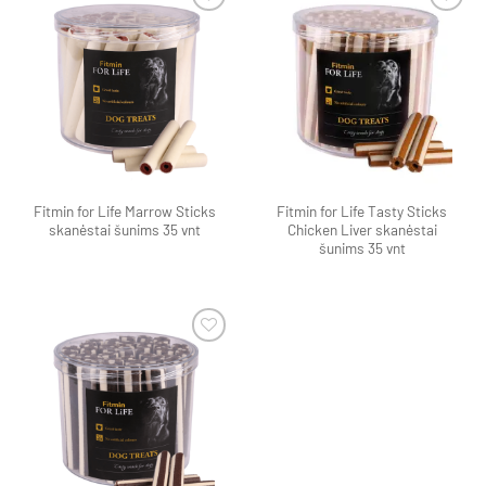
Pamėgti
Pamėgti
produktą
produktą
Fitmin for Life Marrow Sticks
Fitmin for Life Tasty Sticks
skanėstai šunims 35 vnt
Chicken Liver skanėstai
šunims 35 vnt
Pamėgti
produktą