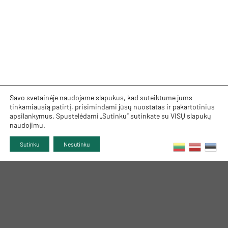
Savo svetainėje naudojame slapukus, kad suteiktume jums
tinkamiausią patirtį, prisimindami jūsų nuostatas ir pakartotinius
apsilankymus. Spustelėdami „Sutinku“ sutinkate su VISŲ slapukų
naudojimu.
Sutinku
Nesutinku