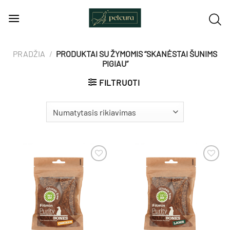
Skip
to
content
PRADŽIA
/
PRODUKTAI SU ŽYMOMIS “SKANĖSTAI ŠUNIMS
PIGIAU”
FILTRUOTI
Pamėgti
Pamėgti
produktą
produktą