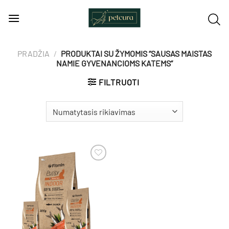
Skip
to
content
PRADŽIA
/
PRODUKTAI SU ŽYMOMIS “SAUSAS MAISTAS
NAMIE GYVENANCIOMS KATEMS”
FILTRUOTI
Pamėgti
produktą