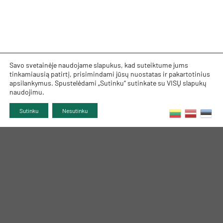
Savo svetainėje naudojame slapukus, kad suteiktume jums
tinkamiausią patirtį, prisimindami jūsų nuostatas ir pakartotinius
apsilankymus. Spustelėdami „Sutinku“ sutinkate su VISŲ slapukų
naudojimu.
Sutinku
Nesutinku