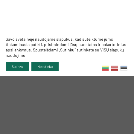
Savo svetainėje naudojame slapukus, kad suteiktume jums
tinkamiausią patirtį, prisimindami jūsų nuostatas ir pakartotinius
apsilankymus. Spustelėdami „Sutinku“ sutinkate su VISŲ slapukų
naudojimu.
Sutinku
Nesutinku