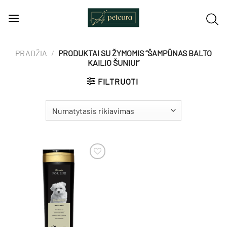
Skip
to
content
PRADŽIA
/
PRODUKTAI SU ŽYMOMIS “ŠAMPŪNAS BALTO
KAILIO ŠUNIUI”
FILTRUOTI
Pamėgti
produktą