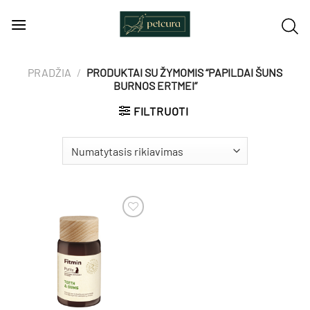
Skip
to
content
PRADŽIA
/
PRODUKTAI SU ŽYMOMIS “PAPILDAI ŠUNS
BURNOS ERTMEI”
FILTRUOTI
Pamėgti
produktą