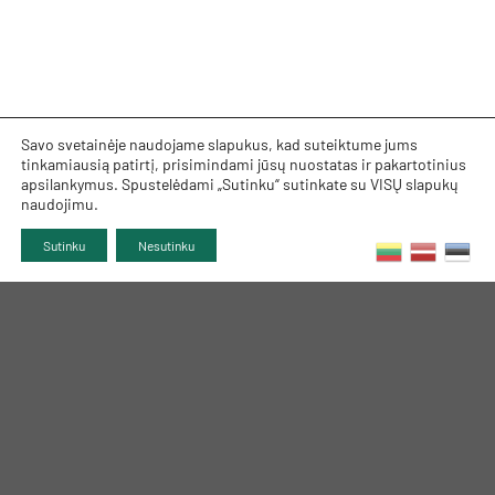
Savo svetainėje naudojame slapukus, kad suteiktume jums
tinkamiausią patirtį, prisimindami jūsų nuostatas ir pakartotinius
apsilankymus. Spustelėdami „Sutinku“ sutinkate su VISŲ slapukų
naudojimu.
Sutinku
Nesutinku