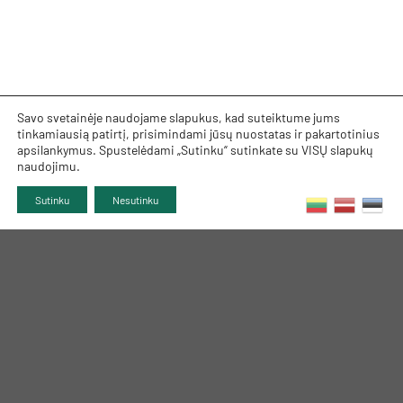
Savo svetainėje naudojame slapukus, kad suteiktume jums
tinkamiausią patirtį, prisimindami jūsų nuostatas ir pakartotinius
apsilankymus. Spustelėdami „Sutinku“ sutinkate su VISŲ slapukų
naudojimu.
Sutinku
Nesutinku