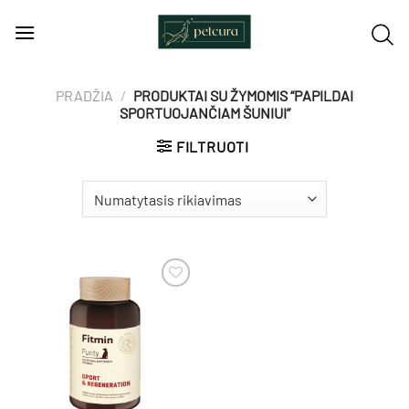
Skip
to
content
PRADŽIA
/
PRODUKTAI SU ŽYMOMIS “PAPILDAI
SPORTUOJANČIAM ŠUNIUI”
FILTRUOTI
Pamėgti
produktą