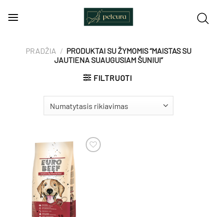
Skip
to
content
PRADŽIA
/
PRODUKTAI SU ŽYMOMIS “MAISTAS SU
JAUTIENA SUAUGUSIAM ŠUNIUI”
FILTRUOTI
Pamėgti
produktą