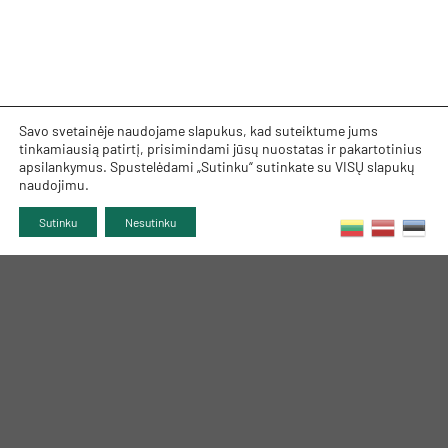
Savo svetainėje naudojame slapukus, kad suteiktume jums
tinkamiausią patirtį, prisimindami jūsų nuostatas ir pakartotinius
apsilankymus. Spustelėdami „Sutinku“ sutinkate su VISŲ slapukų
naudojimu.
Sutinku
Nesutinku