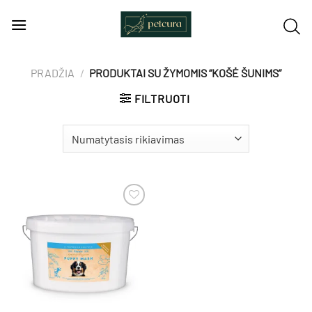
Skip
to
content
PRADŽIA
/
PRODUKTAI SU ŽYMOMIS “KOŠĖ ŠUNIMS”
FILTRUOTI
Pamėgti
produktą