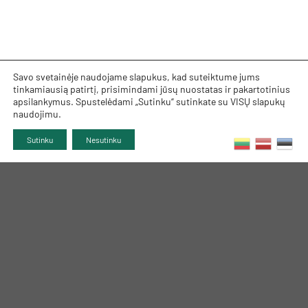
Savo svetainėje naudojame slapukus, kad suteiktume jums
tinkamiausią patirtį, prisimindami jūsų nuostatas ir pakartotinius
apsilankymus. Spustelėdami „Sutinku“ sutinkate su VISŲ slapukų
naudojimu.
Sutinku
Nesutinku