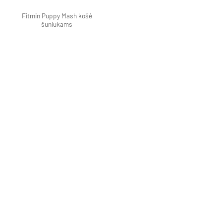
Fitmin Puppy Mash košė
šuniukams