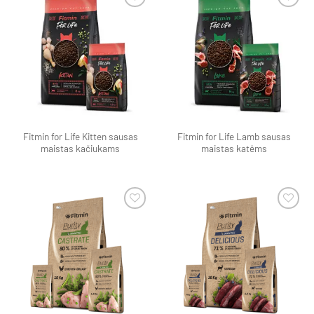
Pamėgti
Pamėgti
produktą
produktą
Fitmin for Life Kitten sausas
Fitmin for Life Lamb sausas
maistas kačiukams
maistas katėms
Pamėgti
Pamėgti
produktą
produktą