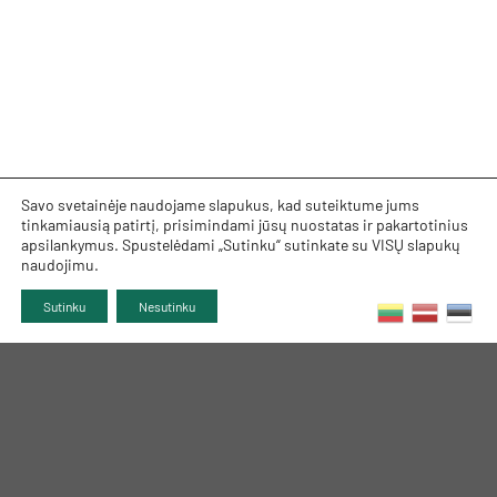
Savo svetainėje naudojame slapukus, kad suteiktume jums
tinkamiausią patirtį, prisimindami jūsų nuostatas ir pakartotinius
apsilankymus. Spustelėdami „Sutinku“ sutinkate su VISŲ slapukų
naudojimu.
Sutinku
Nesutinku