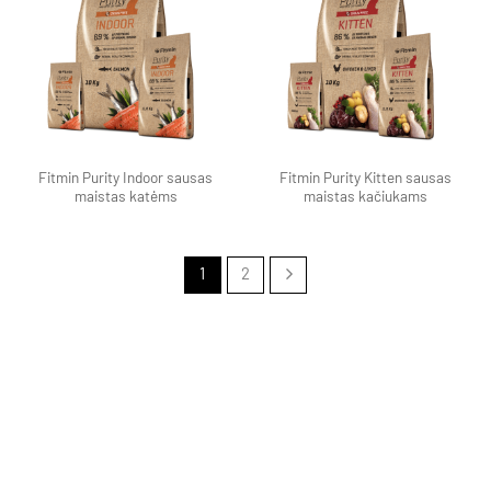
Pamėgti
Pamėgti
produktą
produktą
Fitmin Purity Indoor sausas
Fitmin Purity Kitten sausas
maistas katėms
maistas kačiukams
1
2