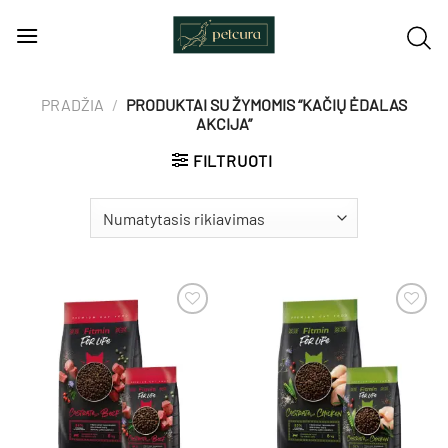
Skip
to
content
PRADŽIA
/
PRODUKTAI SU ŽYMOMIS “KAČIŲ ĖDALAS
AKCIJA”
FILTRUOTI
Pamėgti
Pamėgti
produktą
produktą