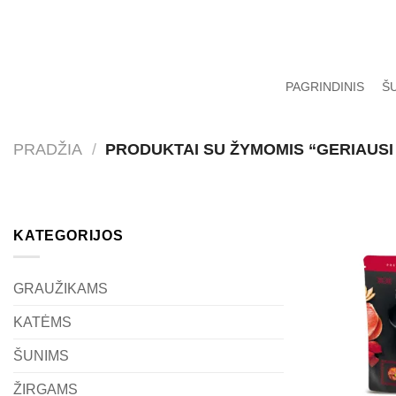
Skip
to
content
PAGRINDINIS
Š
PRADŽIA
/
PRODUKTAI SU ŽYMOMIS “GERIAUSI
KATEGORIJOS
GRAUŽIKAMS
KATĖMS
ŠUNIMS
ŽIRGAMS