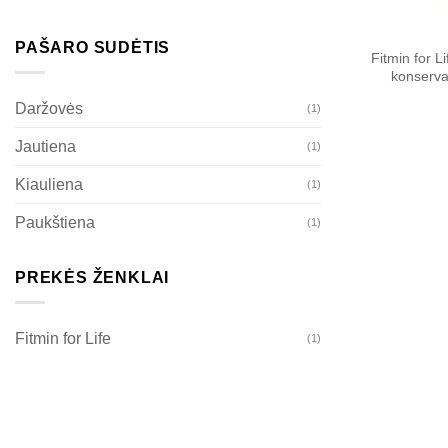
PAŠARO SUDĖTIS
Fitmin for 
konserva
Daržovės
(1)
Jautiena
(1)
Kiauliena
(1)
Paukštiena
(1)
PREKĖS ŽENKLAI
Fitmin for Life
(1)