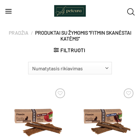
Skip
to
content
PRADŽIA
/
PRODUKTAI SU ŽYMOMIS “FITMIN SKANĖSTAI
KATĖMS”
FILTRUOTI
Pamėgti
Pamėgti
produktą
produktą