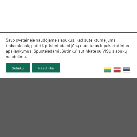
Savo svetainėje naudojame slapukus, kad suteiktume jums
tinkamiausią patirtį, prisimindami jūsų nuostatas ir pakartotinius
apsilankymus. Spustelėdami „Sutinku“ sutinkate su VISŲ slapukų
naudojimu.
Sutinku
Nesutinku