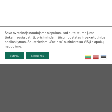
Savo svetainėje naudojame slapukus, kad suteiktume jums
tinkamiausią patirtį, prisimindami jūsų nuostatas ir pakartotinius
apsilankymus. Spustelėdami „Sutinku“ sutinkate su VISŲ slapukų
naudojimu.
Sutinku
Nesutinku