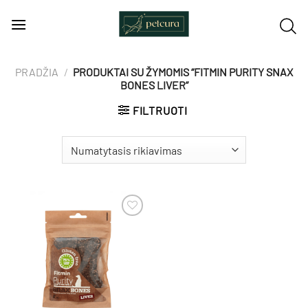
Skip
to
content
PRADŽIA
/
PRODUKTAI SU ŽYMOMIS “FITMIN PURITY SNAX
BONES LIVER”
FILTRUOTI
Pamėgti
produktą