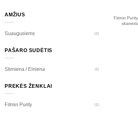
AMŽIUS
Fitmin Purit
skanėst
Suaugusiems
(1)
PAŠARO SUDĖTIS
Stirniena / Elniena
(1)
PREKĖS ŽENKLAI
Fitmin Purity
(1)