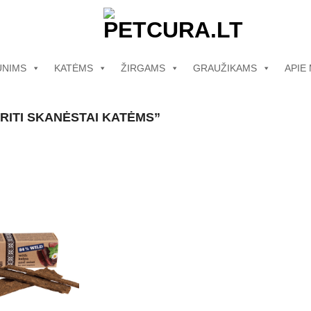
UNIMS
KATĖMS
ŽIRGAMS
GRAUŽIKAMS
APIE
RITI SKANĖSTAI KATĖMS”
Pamėgti
produktą