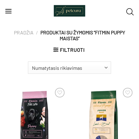
Skip
to
content
PRADŽIA
/
PRODUKTAI SU ŽYMOMIS “FITMIN PUPPY
MAISTAS”
FILTRUOTI
Pamėgti
Pamėgti
produktą
produktą