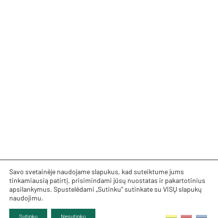
Savo svetainėje naudojame slapukus, kad suteiktume jums
tinkamiausią patirtį, prisimindami jūsų nuostatas ir pakartotinius
apsilankymus. Spustelėdami „Sutinku“ sutinkate su VISŲ slapukų
naudojimu.
Sutinku
Nesutinku