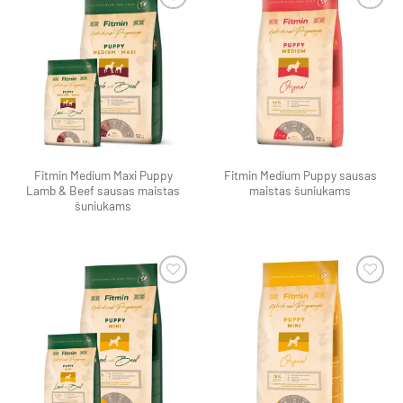
Pamėgti
Pamėgti
produktą
produktą
Fitmin Medium Maxi Puppy
Fitmin Medium Puppy sausas
Lamb & Beef sausas maistas
maistas šuniukams
šuniukams
Pamėgti
Pamėgti
produktą
produktą