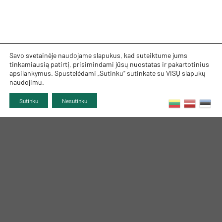
Savo svetainėje naudojame slapukus, kad suteiktume jums
tinkamiausią patirtį, prisimindami jūsų nuostatas ir pakartotinius
apsilankymus. Spustelėdami „Sutinku“ sutinkate su VISŲ slapukų
naudojimu.
Sutinku
Nesutinku