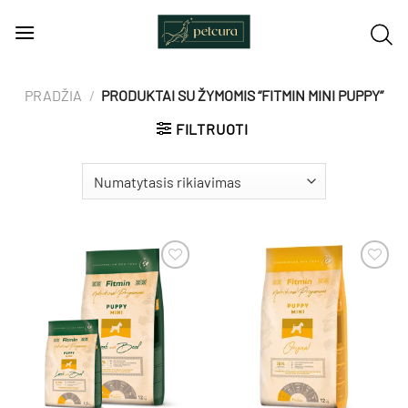
Skip
to
content
PRADŽIA
/
PRODUKTAI SU ŽYMOMIS “FITMIN MINI PUPPY”
FILTRUOTI
Pamėgti
Pamėgti
produktą
produktą