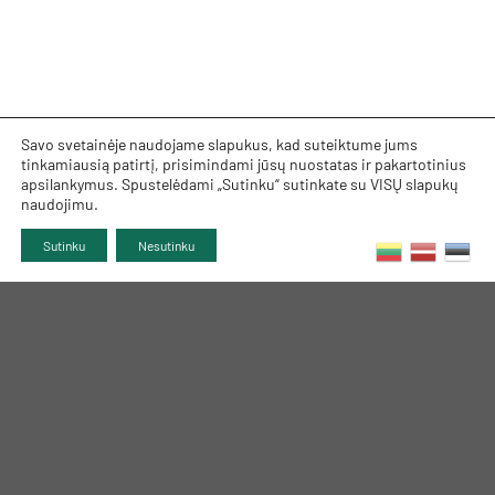
Savo svetainėje naudojame slapukus, kad suteiktume jums
tinkamiausią patirtį, prisimindami jūsų nuostatas ir pakartotinius
apsilankymus. Spustelėdami „Sutinku“ sutinkate su VISŲ slapukų
naudojimu.
Sutinku
Nesutinku