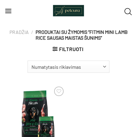
Skip
to
content
PRADŽIA
/
PRODUKTAI SU ŽYMOMIS “FITMIN MINI LAMB
RICE SAUSAS MAISTAS ŠUNIMS”
FILTRUOTI
Pamėgti
produktą