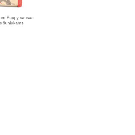
ium Puppy sausas
s šuniukams