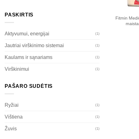
PASKIRTIS
Fitmin Med
maista
Aktyvumui, energijai
(1)
Jautriai virškinimo sistemai
(1)
Kaulams ir sąnariams
(1)
Virškinimui
(1)
PAŠARO SUDĖTIS
Ryžiai
(1)
Vištiena
(1)
Žuvis
(1)