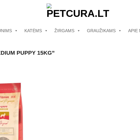
UNIMS
KATĖMS
ŽIRGAMS
GRAUŽIKAMS
APIE
EDIUM PUPPY 15KG”
Pamėgti
produktą