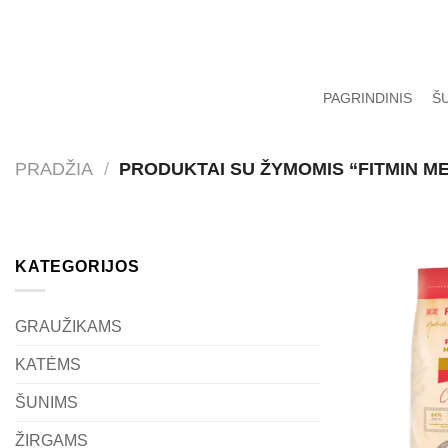
Skip
to
content
PAGRINDINIS
Š
PRADŽIA
/
PRODUKTAI SU ŽYMOMIS “FITMIN M
KATEGORIJOS
GRAUŽIKAMS
KATĖMS
ŠUNIMS
ŽIRGAMS