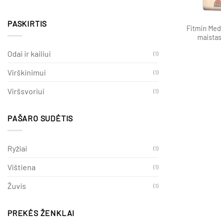
PASKIRTIS
Fitmin Med
maistas
Odai ir kailiui
(1)
Virškinimui
(1)
Viršsvoriui
(1)
PAŠARO SUDĖTIS
Ryžiai
(1)
Vištiena
(1)
Žuvis
(1)
PREKĖS ŽENKLAI