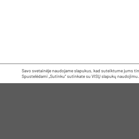
Savo svetainėje naudojame slapukus, kad suteiktume jums tink
Spustelėdami „Sutinku“ sutinkate su VISŲ slapukų naudojimu.