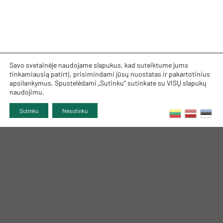
Savo svetainėje naudojame slapukus, kad suteiktume jums
tinkamiausią patirtį, prisimindami jūsų nuostatas ir pakartotinius
apsilankymus. Spustelėdami „Sutinku“ sutinkate su VISŲ slapukų
naudojimu.
Sutinku
Nesutinku