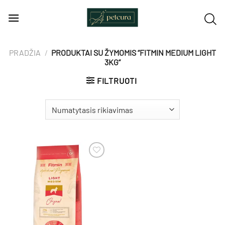
Skip
to
content
PRADŽIA
/
PRODUKTAI SU ŽYMOMIS “FITMIN MEDIUM LIGHT
3KG”
FILTRUOTI
Pamėgti
produktą