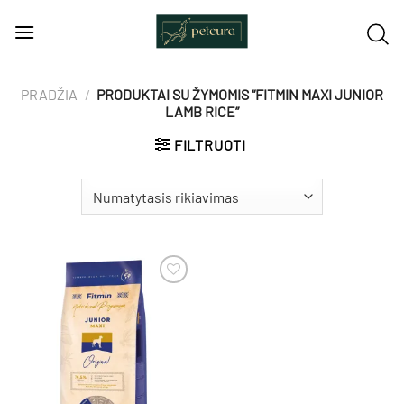
Skip
to
content
PRADŽIA
/
PRODUKTAI SU ŽYMOMIS “FITMIN MAXI JUNIOR
LAMB RICE”
FILTRUOTI
Pamėgti
produktą