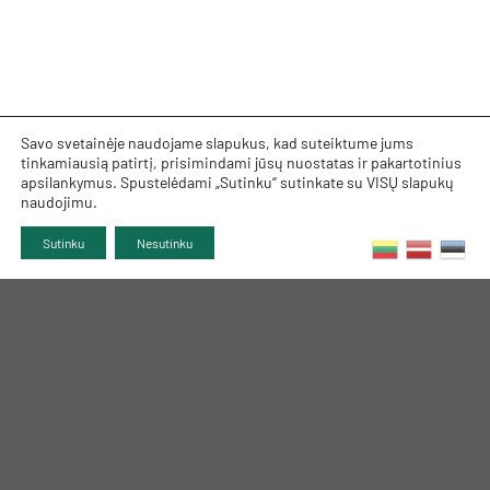
Savo svetainėje naudojame slapukus, kad suteiktume jums
tinkamiausią patirtį, prisimindami jūsų nuostatas ir pakartotinius
apsilankymus. Spustelėdami „Sutinku“ sutinkate su VISŲ slapukų
naudojimu.
Sutinku
Nesutinku