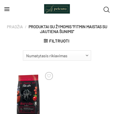
Skip
to
content
PRADŽIA
/
PRODUKTAI SU ŽYMOMIS “FITMIN MAISTAS SU
JAUTIENA ŠUNIMS”
FILTRUOTI
Pamėgti
produktą