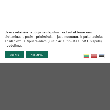
Savo svetainėje naudojame slapukus, kad suteiktume jums
tinkamiausią patirtį, prisimindami jūsų nuostatas ir pakartotinius
apsilankymus. Spustelėdami „Sutinku“ sutinkate su VISŲ slapukų
naudojimu.
Sutinku
Nesutinku