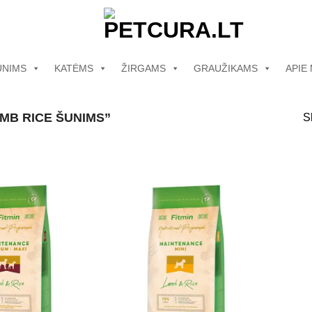
UNIMS
KATĖMS
ŽIRGAMS
GRAUŽIKAMS
APIE
MB RICE ŠUNIMS”
S
Pamėgti
Pamėgti
produktą
produktą