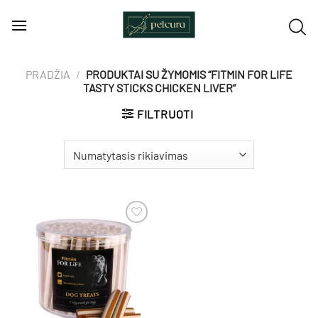
Skip
to
content
PRADŽIA
/
PRODUKTAI SU ŽYMOMIS “FITMIN FOR LIFE
TASTY STICKS CHICKEN LIVER”
FILTRUOTI
Pamėgti
produktą