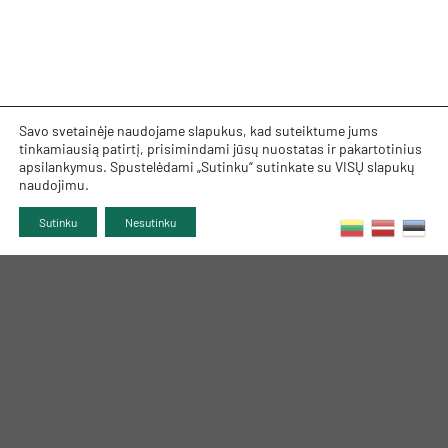
Savo svetainėje naudojame slapukus, kad suteiktume jums
tinkamiausią patirtį, prisimindami jūsų nuostatas ir pakartotinius
apsilankymus. Spustelėdami „Sutinku“ sutinkate su VISŲ slapukų
naudojimu.
Sutinku
Nesutinku