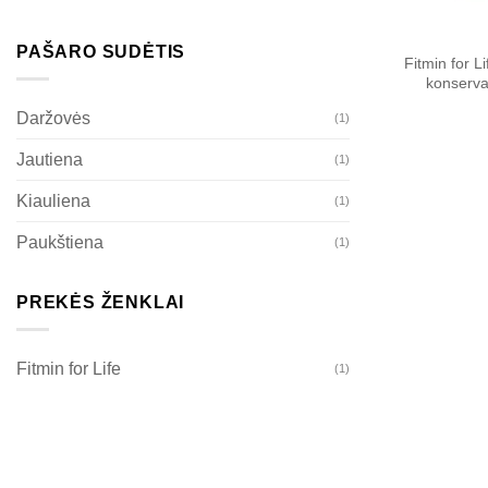
PAŠARO SUDĖTIS
Fitmin for 
konserva
Daržovės
(1)
Jautiena
(1)
Kiauliena
(1)
Paukštiena
(1)
PREKĖS ŽENKLAI
Fitmin for Life
(1)