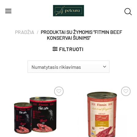
Skip
to
content
PRADŽIA
/
PRODUKTAI SU ŽYMOMIS “FITMIN BEEF
KONSERVAI ŠUNIMS”
FILTRUOTI
Pamėgti
Pamėgti
produktą
produktą