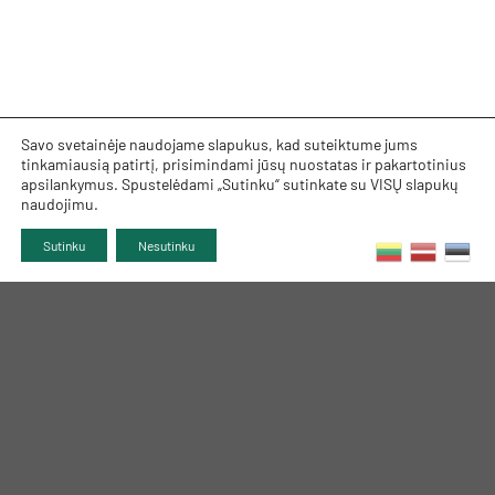
Savo svetainėje naudojame slapukus, kad suteiktume jums
tinkamiausią patirtį, prisimindami jūsų nuostatas ir pakartotinius
apsilankymus. Spustelėdami „Sutinku“ sutinkate su VISŲ slapukų
naudojimu.
Sutinku
Nesutinku