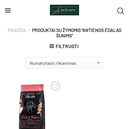
Skip
to
content
PRADŽIA
/
PRODUKTAI SU ŽYMOMIS “ANTIENOS ĖDALAS
ŠUNIMS”
FILTRUOTI
Pamėgti
produktą