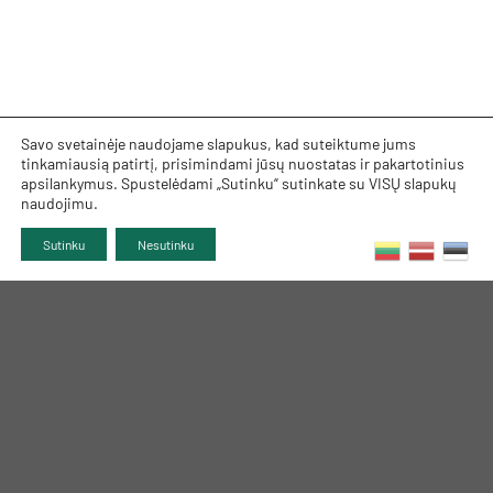
Savo svetainėje naudojame slapukus, kad suteiktume jums
tinkamiausią patirtį, prisimindami jūsų nuostatas ir pakartotinius
apsilankymus. Spustelėdami „Sutinku“ sutinkate su VISŲ slapukų
naudojimu.
Sutinku
Nesutinku