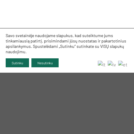
Savo svetainėje naudojame slapukus, kad suteiktume jums
tinkamiausią patirtį, prisimindami jūsų nuostatas ir pakartotinius
apsilankymus. Spustelėdami „Sutinku“ sutinkate su VISŲ slapukų
naudojimu.
Sutinku
Nesutinku
TRUMPAI APIE MUS
INFORMACIJA