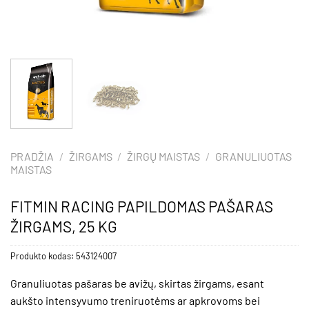
PRADŽIA
/
ŽIRGAMS
/
ŽIRGŲ MAISTAS
/
GRANULIUOTAS
MAISTAS
FITMIN RACING PAPILDOMAS PAŠARAS
ŽIRGAMS, 25 KG
Produkto kodas:
543124007
Granuliuotas pašaras be avižų, skirtas žirgams, esant
aukšto intensyvumo treniruotėms ar apkrovoms bei