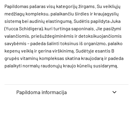
Papildomas pašaras visų kategorijų žirgams. Su veikliųjų
medžiagų kompleksu, palaikančiu širdies ir kraujagyslių
sistemą bei audinių elastingumą. Sudėtis papildyta Juka
(Yucca Schidigera), kuri turtinga saponinais. Jie pasižymi
valančiomis, priešuždegiminėmis ir detoksikuojančiomis
savybėmis – padeda šalinti toksinus iš organizmo, palaiko
kepenų veiklą ir gerina virškinimą. Sudėtyje esantis B
grupės vitaminų kompleksas skatina kraujodarą ir padeda
palaikyti normalų raudonųjų kraujo kūnelių susidarymą.
Papildoma informacija