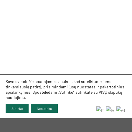
Savo svetainėje naudojame slapukus, kad suteiktume jums
tinkamiausią patirtį, prisimindami jūsų nuostatas ir pakartotinius
apsilankymus. Spustelėdami „Sutinku“ sutinkate su VISŲ slapukų
naudojimu.
Sutinku
Nesutinku