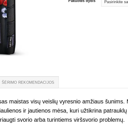
Pakuotės dydis
ŠĖRIMO REKOMENDACIJOS
usas maistas visų veislių vyresnio amžiaus šunims. 
 kiaulienos ir jautienos mėsa, kuri užtikrina patrau
iaugti svorio arba turintiems viršsvorio problemų.