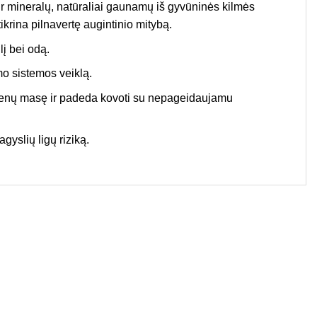
ir mineralų, natūraliai gaunamų iš gyvūninės kilmės
ikrina pilnavertę augintinio mitybą.
lį bei odą.
mo sistemos veiklą.
raumenų masę ir padeda kovoti su nepageidaujamu
gyslių ligų riziką.