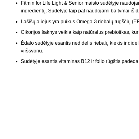
Fitmin for Life Light & Senior maisto sudėtyje naudoj
ingredientų. Sudėtyje taip pat naudojami baltymai iš dž
Lašišų aliejus yra puikus Omega-3 riebalų rūgščių (EPA 
Cikorijos šaknys veikia kaip natūralus prebiotikas, kur
Ėdalo sudėtyje esantis nedidelis riebalų kiekis ir di
viršsvoriu.
Sudėtyje esantis vitaminas B12 ir folio rūgštis padeda p