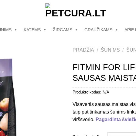
UNIMS
KATĖMS
ŽIRGAMS
GRAUŽIKAMS
APIE
PRADŽIA
/
ŠUNIMS
/
ŠUN
FITMIN FOR LI
SAUSAS MAIST
Produkto kodas:
N/A
Visavertis sausas maistas vi
taip pat tinkamas šunims link
viršsvorio.
Pagardinta švieži